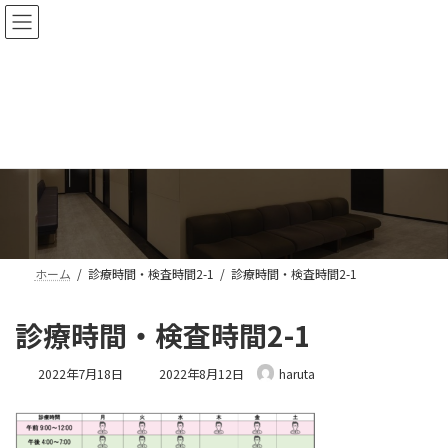
コ
ナ
ン
ビ
テ
ゲ
ン
ー
ツ
シ
へ
ョ
ス
ン
メディア
キ
に
ッ
移
プ
動
ホーム
診療時間・検査時間2-1
診療時間・検査時間2-1
診療時間・検査時間2-1
最
2022年7月18日
2022年8月12日
haruta
終
更
新
日