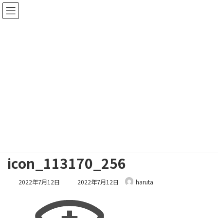
コ
ナ
ン
ビ
テ
ゲ
ン
ー
ツ
シ
へ
ョ
ス
ン
メディア
キ
に
ッ
移
プ
動
ホーム
icon_113170_256
icon_113170_256
icon_113170_256
最
2022年7月12日
2022年7月12日
haruta
終
更
新
日