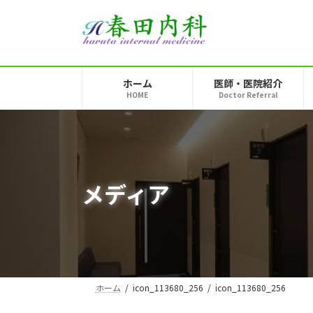
コ
ナ
ン
ビ
テ
ゲ
ン
ー
ツ
シ
ホーム
医師・医院紹介
へ
ョ
HOME
Doctor Referral
ス
ン
キ
に
ッ
移
プ
動
メディア
ホーム
icon_113680_256
icon_113680_256