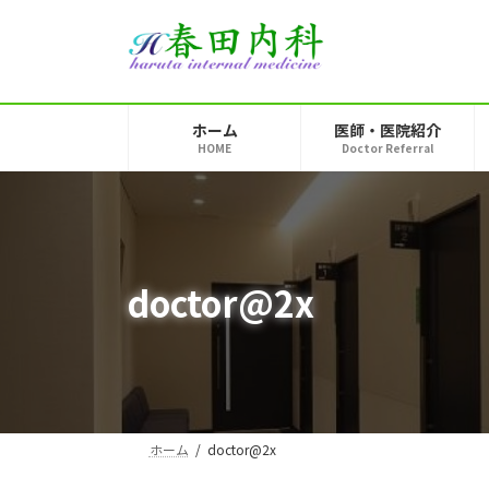
コ
ナ
ン
ビ
テ
ゲ
ン
ー
ツ
シ
ホーム
医師・医院紹介
へ
ョ
HOME
Doctor Referral
ス
ン
キ
に
ッ
移
プ
動
doctor@2x
ホーム
doctor@2x