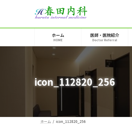
コ
ナ
ン
ビ
テ
ゲ
ン
ー
ツ
シ
ホーム
医師・医院紹介
へ
ョ
HOME
Doctor Referral
ス
ン
キ
に
ッ
移
プ
動
icon_112820_256
ホーム
icon_112820_256