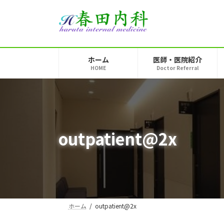
コ
ナ
ン
ビ
テ
ゲ
ン
ー
ツ
シ
ホーム
医師・医院紹介
へ
ョ
HOME
Doctor Referral
ス
ン
キ
に
ッ
移
プ
動
outpatient@2x
ホーム
outpatient@2x