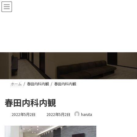
コ
ナ
ン
ビ
テ
ゲ
ン
ー
ツ
シ
へ
ョ
ス
ン
メディア
キ
に
ッ
移
プ
動
ホーム
春田内科内観
春田内科内観
春田内科内観
最
2022年5月2日
2022年5月2日
haruta
終
更
新
日